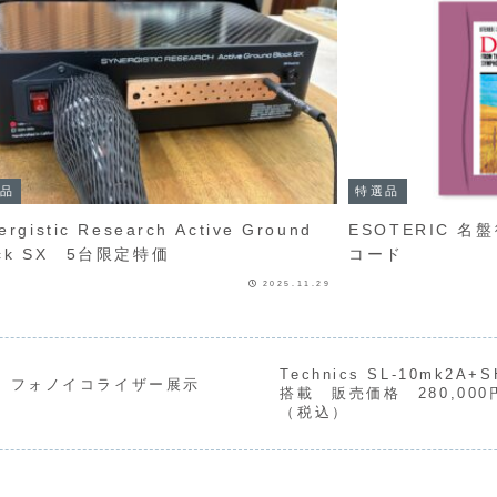
品
特選品
gistic Research Active Ground
ESOTERIC 
ock SX 5台限定特価
コード
2025.11.29
Technics SL-10mk2A+S
 1.5 フォノイコライザー展示
搭載 販売価格 280,000
（税込）