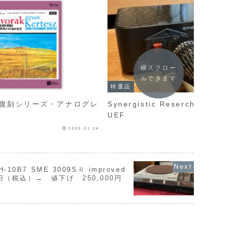
横スクロー
ルできます
特選品
名盤復刻シリーズ・アナログレ
Synergistic Reserch社 Network Ruter
UEF
2025.01.24
H-10B7 SME 3009SⅡ improved
円（税込）→ 値下げ 250,000円