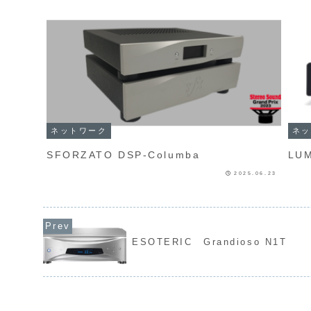
ネットワーク
ネッ
SFORZATO DSP-Columba
LUM
2025.06.23
ESOTERIC Grandioso N1T