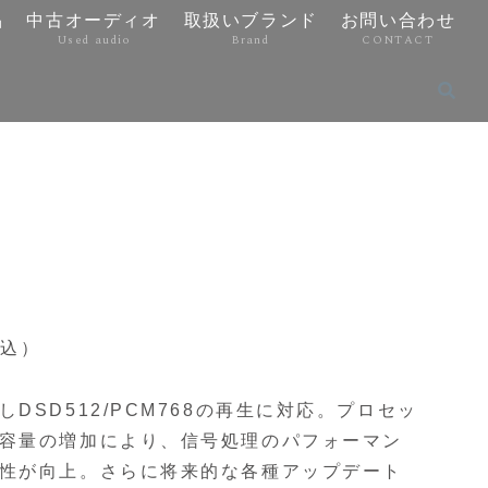
品
中古オーディオ
取扱いブランド
お問い合わせ
Used audio
Brand
CONTACT
税込）
DSD512/PCM768の再生に対応。プロセッ
容量の増加により、信号処理のパフォーマン
性が向上。さらに将来的な各種アップデート