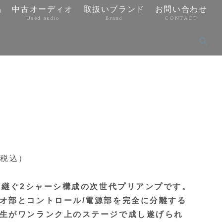
品
中古オーディオ
取扱いブランド
お問い合わせ
Used audio
Brand
CONTACT
（税込）
受け継ぐ2シャーシ構成の次世代プリアンプです。
オ部とコントロール/電源部を完全に分離する
生がワンランク上のステージで成し遂げられ