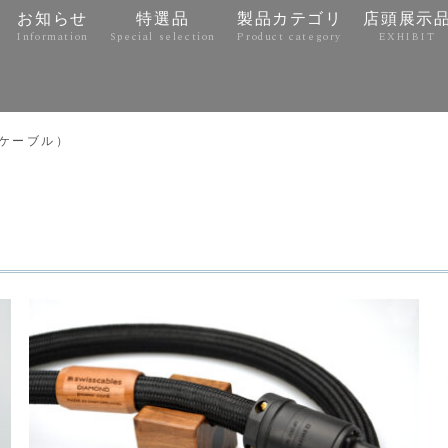
お知らせ
特選品
製品カテゴリ
店頭展示
Information
Special selection
Product category
EXHIBIT
e
ケーブル）