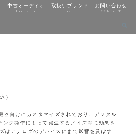
品
中古オーディオ
取扱いブランド
お問い合わせ
Used audio
Brand
CONTACT
税込）
ジタル機器向けにカスタマイズされており、デジタル
チング操作によって発生するノイズ等に効果を
ズはアナログのデバイスにまで影響を及ぼす