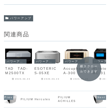
パワーアンプ
関連商品
パワーアンプ
パワーアンプ
パワーアンプ
パワーアンプ
横スクロー
TAD TAD-
ESOTERIC
Accuphase
McIntos
ルできます
M2500TX
S-05XE
A-300
MC 312
2025.06.23
2025.06.23
2025.06.23
2025
PILIUM
PILIUM Hercules
ACHILLES