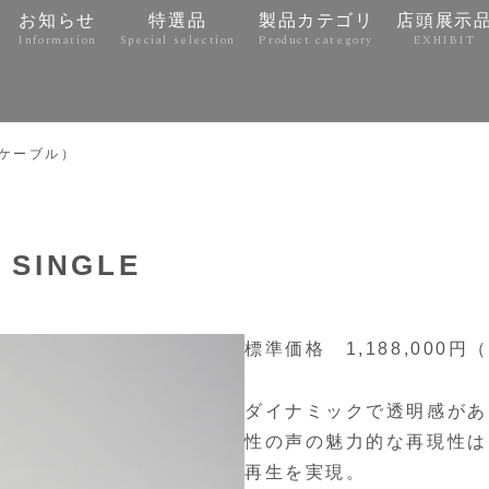
お知らせ
特選品
製品カテゴリ
店頭展示
Information
Special selection
Product category
EXHIBIT
e
ケーブル）
 SINGLE
標準価格 1,188,000円
ダイナミックで透明感があ
性の声の魅力的な再現性は
再生を実現。