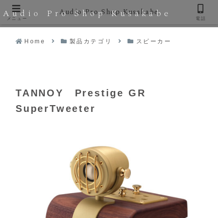
Audio Pro Shop Kusakabe
Audio Pro Shop Kusakabe
メニュー
電話
Home
製品カテゴリ
スピーカー
TANNOY Prestige GR
SuperTweeter