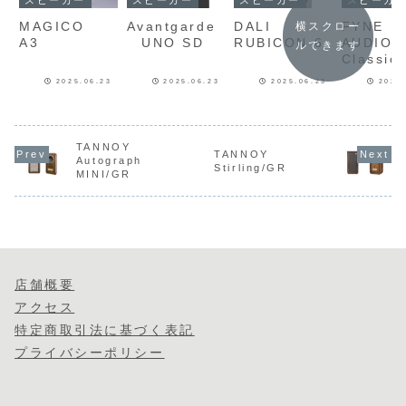
スピーカー
スピーカー
スピーカー
スピーカ
MAGICO
Avantgarde
DALI
FYNE
横スクロー
A3
UNO SD
RUBICON 6
AUDI
ルできます
Classic
2025.06.23
2025.06.23
2025.06.23
2025
TANNOY
TANNOY
Autograph
Stirling/GR
MINI/GR
店舗概要
アクセス
特定商取引法に基づく表記
プライバシーポリシー