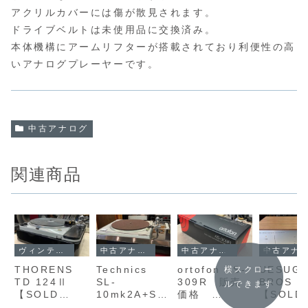
アクリルカバーには傷が散見されます。
ドライブベルトは未使用品に交換済み。
本体機構にアームリフターが搭載されており利便性の高
いアナログプレーヤーです。
中古アナログ
関連商品
ヴィンテージ
中古アナログ
中古アナログ
中古アナログ
THORENS
Technics
ortofon AS-
UESUGI U
横スクロー
TD 124Ⅱ
SL-
309R 販売
BROS 
ルできます
【SOLD
10mk2A+SH
価格
【SOLD
OUT】
-10B7 SME
308,000円
OUT】