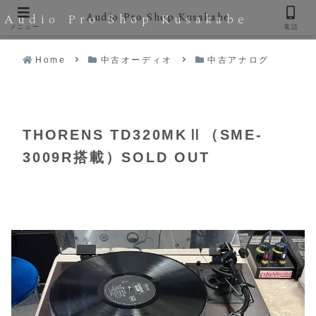
Audio Pro Shop Kusakabe
Audio Pro Shop Kusakabe
メニュー
電話
Home
中古オーディオ
中古アナログ
THORENS TD320MKⅡ（SME-
3009R搭載）SOLD OUT