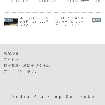
2024.12.27
2026.04.17
2025.04.28
2024
3009SⅡ
（税込）
improved搭
載 販売価
格 280,000
McIntosh C29 販
ESOTERIC 名盤復
円（税込）
売価格 188,000円
刻シリーズSACDソ
→ 値下げ
（税込）
フト バックナンバ
250,000円
ー在庫販売
（税込）
店舗概要
アクセス
特定商取引法に基づく表記
プライバシーポリシー
Audio Pro Shop Kusakabe