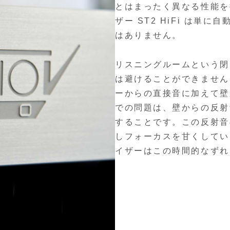
とはまったく異なる性能を
ザー ST2 HiFi は
はありません。
リスニングルームという閉
は避けることができません
ーからの直接音に加えて壁
での問題は、壁からの反射
することです。この反射音
しフォーカスを甘くしてい
イザーはこの時間的なずれ