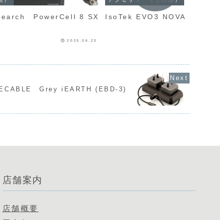
esearch PowerCell 8 SX
IsoTek EVO3 NOVA
2025.06.23
ECABLE Grey iEARTH (EBD-3)
店舗案内
店舗概要