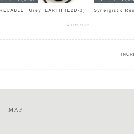
RECABLE Grey iEARTH (EBD-3)
Synergistic R
2025.06.23
INCR
MAP