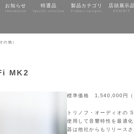
お知らせ
特選品
製品カテゴリ
店頭展示
Information
Special selection
Product category
EXHIBIT
e
その他）
Fi MK2
標準価格 1,540,000円
トリノフ・オーディオの S
使用して音響特性を最適化
器は他社からもリリースされ